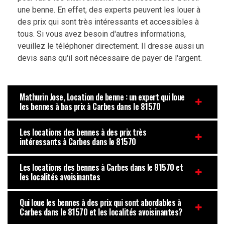
une benne. En effet, des experts peuvent les louer à
des prix qui sont très intéressants et accessibles à
tous. Si vous avez besoin d'autres informations,
veuillez le téléphoner directement. Il dresse aussi un
devis sans qu'il soit nécessaire de payer de l'argent.
Mathurin Jose, Location de benne : un expert qui loue
les bennes à bas prix à Carbes dans le 81570
Les locations des bennes à des prix très
intéressants à Carbes dans le 81570
Les locations des bennes à Carbes dans le 81570 et
les localités avoisinantes
Qui loue les bennes à des prix qui sont abordables à
Carbes dans le 81570 et les localités avoisinantes?