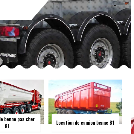
de benne pas cher
Location de camion benne 81
81