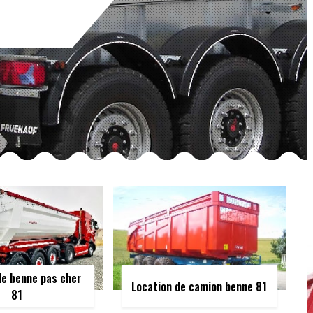
de benne pas cher
Location de camion benne 81
81