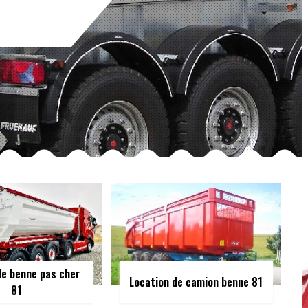
de benne pas cher
Location de camion benne 81
81