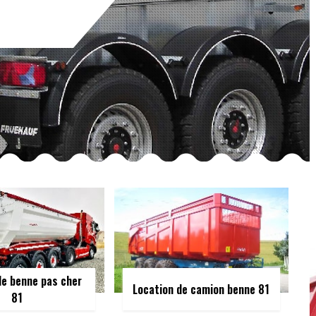
de benne pas cher
Location de camion benne 81
81