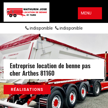
MENU
indisponible
indisponible
Entreprise location de benne pas
cher Arthes 81160
RÉALISATIONS