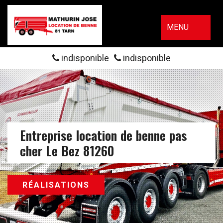
MENU
indisponible
indisponible
Entreprise location de benne pas
cher Le Bez 81260
RÉALISATIONS