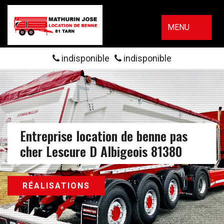
MENU
indisponible
indisponible
Entreprise location de benne pas
cher Lescure D Albigeois 81380
RÉALISATIONS