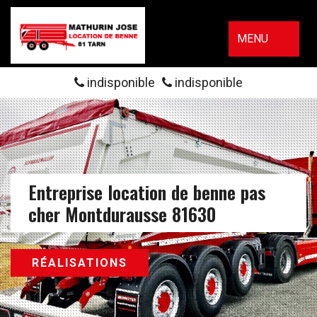
MENU
indisponible
indisponible
Entreprise location de benne pas
cher Montdurausse 81630
RÉALISATIONS