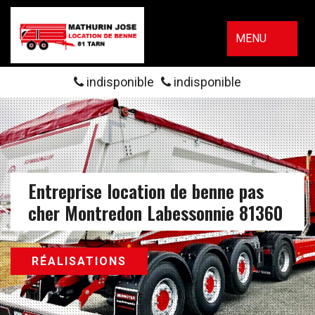
MENU
indisponible
indisponible
Entreprise location de benne pas
cher Montredon Labessonnie 81360
RÉALISATIONS