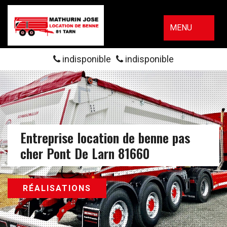
MENU
indisponible
indisponible
Entreprise location de benne pas
cher Pont De Larn 81660
RÉALISATIONS