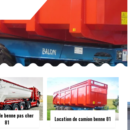
de benne pas cher
Location de camion benne 81
81