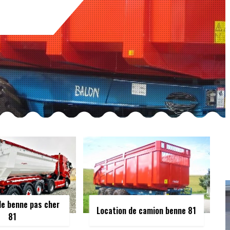
de benne pas cher
Location de camion benne 81
81