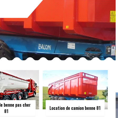
de benne pas cher
Location de camion benne 81
81