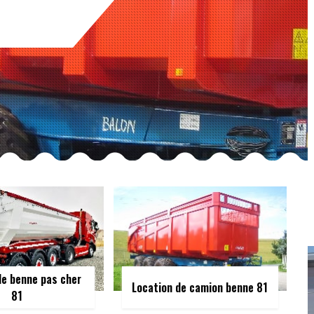
de benne pas cher
Location de camion benne 81
81