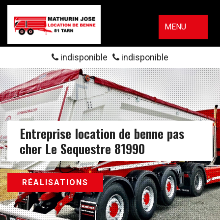
MENU
indisponible
indisponible
Entreprise location de benne pas
cher Le Sequestre 81990
RÉALISATIONS