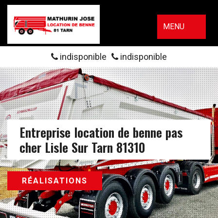
MENU
indisponible
indisponible
Entreprise location de benne pas
cher Lisle Sur Tarn 81310
RÉALISATIONS