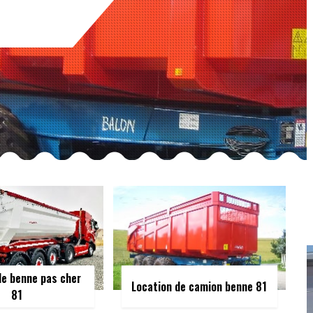
de benne pas cher
Location de camion benne 81
81